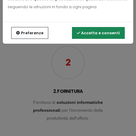
1. CONSULENZA
seguendo le istruzioni in fondo a ogni pagina.
Entra in contatto con in nostro reparto
commerciale per ricevere
consulenza
tecnica
specializzata.
Preferenze
Accetta e consenti
2
2. FORNITURA
Fornitura di
soluzioni informatiche
professionali
per l'incremento della
produttività dell'ufficio.