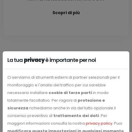
Scopri di più
La tua
privacy
è importante per noi
Processo di sviluppo
Ci serviamo di strumenti esterni di partner selezionati per il
monitoraggio e l'analisi del traffico per cui sarebbe
necessario installare
cookie di terze parti
in modo
totalmente facoltativo. Per ragioni di
protezione e
1
sicurezza
richiediamo anche in via del tutto opzionale il
consenso preventivo al
trattamento dei dati
. Per
maggiori informazioni consulta la nostra
privacy policy
. Puoi
modificare queste impostazioni in qualsiasi momento